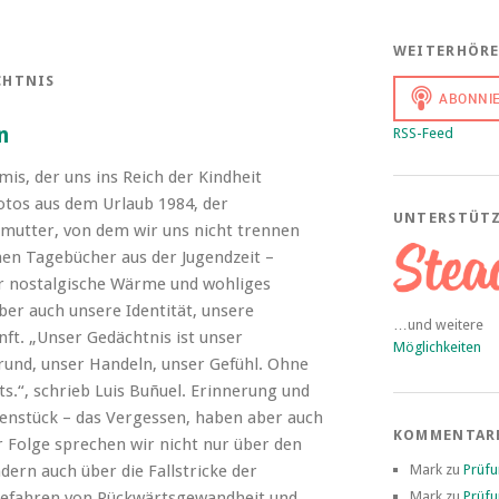
WEITERHÖR
CHTNIS
n
RSS-Feed
s, der uns ins Reich der Kindheit
Fotos aus dem Urlaub 1984, der
UNTERSTÜT
mutter, von dem wir uns nicht trennen
hen Tagebücher aus der Jugendzeit –
r nostalgische Wärme und wohliges
ber auch unsere Identität, unsere
…und weitere
ft. „Unser Gedächtnis ist unser
Möglichkeiten
und, unser Handeln, unser Gefühl. Ohne
ts.“, schrieb Luis Buñuel. Erinnerung und
enstück – das Vergessen, haben aber auch
KOMMENTAR
r Folge sprechen wir nicht nur über den
Mark
zu
Prüf
dern auch über die Fallstricke der
Mark
zu
Prüf
 Gefahren von Rückwärtsgewandheit und