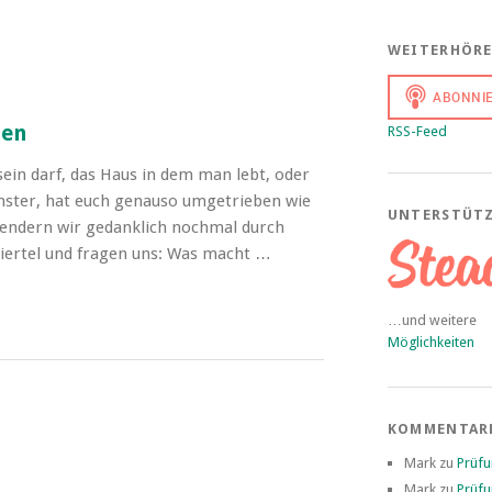
WEITERHÖR
nen
RSS-Feed
sein darf, das Haus in dem man lebt, oder
nster, hat euch genauso umgetrieben wie
UNTERSTÜT
lendern wir gedanklich nochmal durch
Viertel und fragen uns: Was macht …
…und weitere
Möglichkeiten
KOMMENTAR
Mark
zu
Prüf
Mark
zu
Prüf