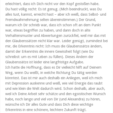
erleichtert, dass ich Dich nicht vor den Kopf gestoßen habe.
Du hast völlig recht: Es ist genug. (Mich beeindruckt, was Du
alles tust, kannst, erreicht hast – aber ich weiß, dass Selbst- und
Fremdwahrnehmung selten übereinstimmen.) Der Grund,
warum ich Dir schrieb war, dass ich schon oft an dem Punkt
war, etwas begriffen zu haben, und dann doch in alte
Verhaltensmuster und Abwertungen zurückfiel, weil mir das mit
den Glaubenssätzen nicht klar war. Leider genügt, zumindest bei
mir, die Erkenntnis nicht: Ich muss die Glaubenssätze ändern,
damit der Erkenntnis die innere Gewissheit folgt (wie Du
schreibst: um es mit Leben zu füllen). Dieses Ändern der
Glaubenssätze ist leider eine langfristige Aufgabe.
Ich hatte die Hoffnung, dass es Dir vielleicht hilft auf Deinem
Weg, wenn Du weißt, in welche Richtung Du tätig werden
könntest. Das ist mir auch deshalb ein Anliegen, weil ich mich
mit Depression auskenne und weiß, wie viel Energie das raubt
und wie klein die Welt dadurch wird. Schon deshalb, aber auch,
weil ich Deine Arbeit sehr schätze und den egoistischen Wunsch
habe, noch lange und viel von Dir (und Alexandra) zu hören,
wünsche ich Dir alles Gute und dass Dich diese wichtige
Erkenntnis in eine schönere, leichtere Zukunft trägt.