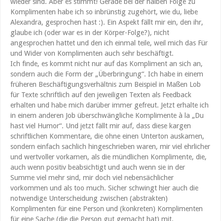
wieder sind. Aber es stimmt! Gerade bei der halben Folge zu
Komplimenten habe ich so inbrünstig zugehört, wie du, liebe
Alexandra, gesprochen hast :). Ein Aspekt fällt mir ein, den ihr,
glaube ich (oder war es in der Körper-Folge?), nicht
angesprochen hattet und den ich einmal teile, weil mich das Für
und Wider von Komplimenten auch sehr beschäftigt.
Ich finde, es kommt nicht nur auf das Kompliment an sich an,
sondern auch die Form der „Überbringung“. Ich habe in einem
früheren Beschäftigungsverhältnis zum Beispiel in Maßen Lob
für Texte schriftlich auf den jeweiligen Texten als Feedback
erhalten und habe mich darüber immer gefreut. Jetzt erhalte ich
in einem anderen Job überschwängliche Komplimente à la „Du
hast viel Humor“. Und jetzt fällt mir auf, dass diese kargen
schriftlichen Kommentare, die ohne einen Unterton auskamen,
sondern einfach sachlich hingeschrieben waren, mir viel ehrlicher
und wertvoller vorkamen, als die mündlichen Komplimente, die,
auch wenn positiv beabsichtigt und auch wenn sie in der
Summe viel mehr sind, mir doch viel nebensächlicher
vorkommen und als too much. Sicher schwingt hier auch die
notwendige Unterscheidung zwischen (abstrakten)
Komplimenten für eine Person und (konkreten) Komplimenten
für eine Sache (die die Person gut gemacht hat) mit.