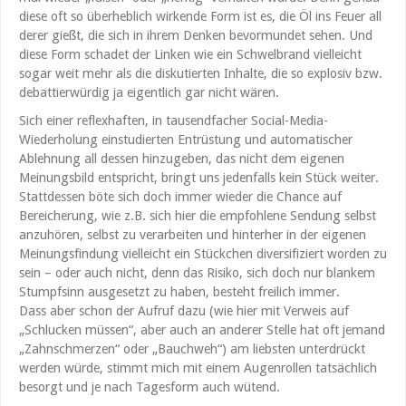
diese oft so überheblich wirkende Form ist es, die Öl ins Feuer all
derer gießt, die sich in ihrem Denken bevormundet sehen. Und
diese Form schadet der Linken wie ein Schwelbrand vielleicht
sogar weit mehr als die diskutierten Inhalte, die so explosiv bzw.
debattierwürdig ja eigentlich gar nicht wären.
Sich einer reflexhaften, in tausendfacher Social-Media-
Wiederholung einstudierten Entrüstung und automatischer
Ablehnung all dessen hinzugeben, das nicht dem eigenen
Meinungsbild entspricht, bringt uns jedenfalls kein Stück weiter.
Stattdessen böte sich doch immer wieder die Chance auf
Bereicherung, wie z.B. sich hier die empfohlene Sendung selbst
anzuhören, selbst zu verarbeiten und hinterher in der eigenen
Meinungsfindung vielleicht ein Stückchen diversifiziert worden zu
sein – oder auch nicht, denn das Risiko, sich doch nur blankem
Stumpfsinn ausgesetzt zu haben, besteht freilich immer.
Dass aber schon der Aufruf dazu (wie hier mit Verweis auf
„Schlucken müssen“, aber auch an anderer Stelle hat oft jemand
„Zahnschmerzen“ oder „Bauchweh“) am liebsten unterdrückt
werden würde, stimmt mich mit einem Augenrollen tatsächlich
besorgt und je nach Tagesform auch wütend.