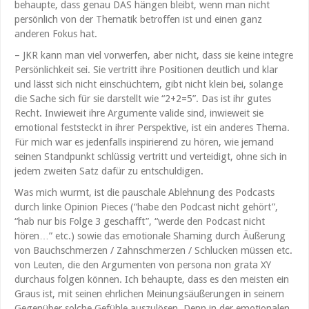
behaupte, dass genau DAS hängen bleibt, wenn man nicht
persönlich von der Thematik betroffen ist und einen ganz
anderen Fokus hat.
– JKR kann man viel vorwerfen, aber nicht, dass sie keine integre
Persönlichkeit sei. Sie vertritt ihre Positionen deutlich und klar
und lässt sich nicht einschüchtern, gibt nicht klein bei, solange
die Sache sich für sie darstellt wie “2+2=5”. Das ist ihr gutes
Recht. Inwieweit ihre Argumente valide sind, inwieweit sie
emotional feststeckt in ihrer Perspektive, ist ein anderes Thema.
Für mich war es jedenfalls inspirierend zu hören, wie jemand
seinen Standpunkt schlüssig vertritt und verteidigt, ohne sich in
jedem zweiten Satz dafür zu entschuldigen.
Was mich wurmt, ist die pauschale Ablehnung des Podcasts
durch linke Opinion Pieces (“habe den Podcast nicht gehört”,
“hab nur bis Folge 3 geschafft”, “werde den Podcast nicht
hören…” etc.) sowie das emotionale Shaming durch Äußerung
von Bauchschmerzen / Zahnschmerzen / Schlucken müssen etc.
von Leuten, die den Argumenten von persona non grata XY
durchaus folgen können. Ich behaupte, dass es den meisten ein
Graus ist, mit seinen ehrlichen Meinungsäußerungen in seinem
Gegenüber solche Gefühle auszulösen. Denn in der emotionalen