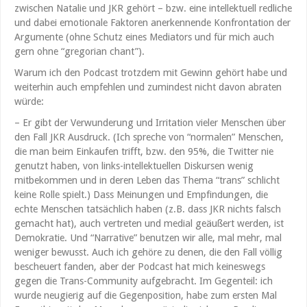
zwischen Natalie und JKR gehört – bzw. eine intellektuell redliche
und dabei emotionale Faktoren anerkennende Konfrontation der
Argumente (ohne Schutz eines Mediators und für mich auch
gern ohne “gregorian chant”).
Warum ich den Podcast trotzdem mit Gewinn gehört habe und
weiterhin auch empfehlen und zumindest nicht davon abraten
würde:
– Er gibt der Verwunderung und Irritation vieler Menschen über
den Fall JKR Ausdruck. (Ich spreche von “normalen” Menschen,
die man beim Einkaufen trifft, bzw. den 95%, die Twitter nie
genutzt haben, von links-intellektuellen Diskursen wenig
mitbekommen und in deren Leben das Thema “trans” schlicht
keine Rolle spielt.) Dass Meinungen und Empfindungen, die
echte Menschen tatsächlich haben (z.B. dass JKR nichts falsch
gemacht hat), auch vertreten und medial geäußert werden, ist
Demokratie. Und “Narrative” benutzen wir alle, mal mehr, mal
weniger bewusst. Auch ich gehöre zu denen, die den Fall völlig
bescheuert fanden, aber der Podcast hat mich keineswegs
gegen die Trans-Community aufgebracht. Im Gegenteil: ich
wurde neugierig auf die Gegenposition, habe zum ersten Mal