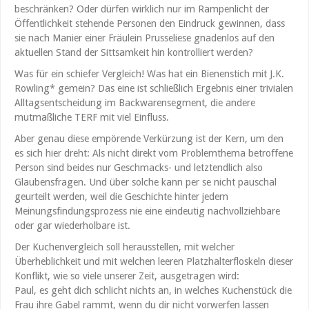
beschränken? Oder dürfen wirklich nur im Rampenlicht der
Öffentlichkeit stehende Personen den Eindruck gewinnen, dass
sie nach Manier einer Fräulein Prusseliese gnadenlos auf den
aktuellen Stand der Sittsamkeit hin kontrolliert werden?
Was für ein schiefer Vergleich! Was hat ein Bienenstich mit J.K.
Rowling* gemein? Das eine ist schließlich Ergebnis einer trivialen
Alltagsentscheidung im Backwarensegment, die andere
mutmaßliche TERF mit viel Einfluss.
Aber genau diese empörende Verkürzung ist der Kern, um den
es sich hier dreht: Als nicht direkt vom Problemthema betroffene
Person sind beides nur Geschmacks- und letztendlich also
Glaubensfragen. Und über solche kann per se nicht pauschal
geurteilt werden, weil die Geschichte hinter jedem
Meinungsfindungsprozess nie eine eindeutig nachvollziehbare
oder gar wiederholbare ist.
Der Kuchenvergleich soll herausstellen, mit welcher
Überheblichkeit und mit welchen leeren Platzhalterfloskeln dieser
Konflikt, wie so viele unserer Zeit, ausgetragen wird:
Paul, es geht dich schlicht nichts an, in welches Kuchenstück die
Frau ihre Gabel rammt, wenn du dir nicht vorwerfen lassen