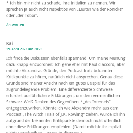
* Ich bin mir nicht zu schade, ihre Initialien zu nennen. Wir
sprechen ja auch nicht respektlos von „Leuten wie der Rönicke“
oder „der Tobor“.
Antworten
Kai
19. April 2023 um 20:23
Ich finde die Diskussion ebenfalls spannend. Um meine Meinung
dazu knapp einzuordnen: Ich gehe eher mit Paul d’accord, aber
möchte Alexandras Gründe, den Podcast trotz bekannter
Kritikpunkte zu hören, natürlich nicht absprechen. Genau diese
Gründe sind meiner Ansicht nach ein gutes Beispiel für das
zugrundeliegende Problem: Eine differenzierte Sichtweise
erfordert ausführlichere Erklärungen, um dem vermeintlichen
Schwarz-Weiß-Denken des Gegenübers / „des Internets“
entgegenzuwirken. Könnte ich wie Alexandra mehr aus dem
Podcast „The Witch Trials of J.K. Rowling“ ziehen, würde ich ihn
aufgrund der bekannten Kritikpunkte dennoch nicht öffentlich
ohne diese Erklärungen empfehlen. (Damit möchte ihr explizit
nichts vorschreiben – agree to disagree.)