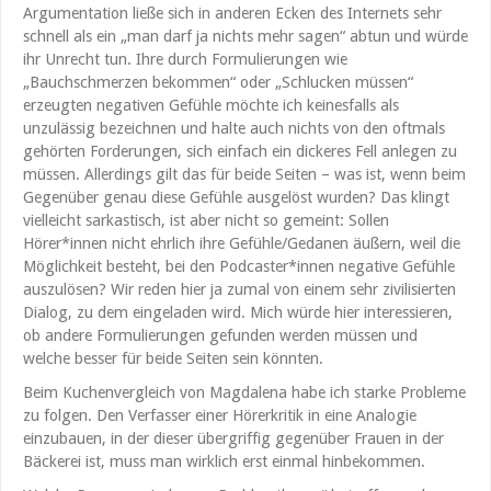
Argumentation ließe sich in anderen Ecken des Internets sehr
schnell als ein „man darf ja nichts mehr sagen“ abtun und würde
ihr Unrecht tun. Ihre durch Formulierungen wie
„Bauchschmerzen bekommen“ oder „Schlucken müssen“
erzeugten negativen Gefühle möchte ich keinesfalls als
unzulässig bezeichnen und halte auch nichts von den oftmals
gehörten Forderungen, sich einfach ein dickeres Fell anlegen zu
müssen. Allerdings gilt das für beide Seiten – was ist, wenn beim
Gegenüber genau diese Gefühle ausgelöst wurden? Das klingt
vielleicht sarkastisch, ist aber nicht so gemeint: Sollen
Hörer*innen nicht ehrlich ihre Gefühle/Gedanen äußern, weil die
Möglichkeit besteht, bei den Podcaster*innen negative Gefühle
auszulösen? Wir reden hier ja zumal von einem sehr zivilisierten
Dialog, zu dem eingeladen wird. Mich würde hier interessieren,
ob andere Formulierungen gefunden werden müssen und
welche besser für beide Seiten sein könnten.
Beim Kuchenvergleich von Magdalena habe ich starke Probleme
zu folgen. Den Verfasser einer Hörerkritik in eine Analogie
einzubauen, in der dieser übergriffig gegenüber Frauen in der
Bäckerei ist, muss man wirklich erst einmal hinbekommen.