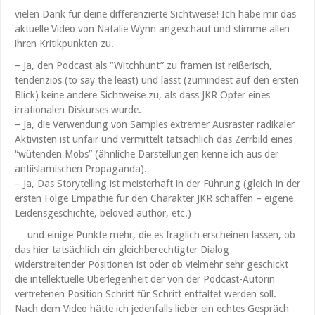
vielen Dank für deine differenzierte Sichtweise! Ich habe mir das
aktuelle Video von Natalie Wynn angeschaut und stimme allen
ihren Kritikpunkten zu.
– Ja, den Podcast als “Witchhunt” zu framen ist reißerisch,
tendenziös (to say the least) und lässt (zumindest auf den ersten
Blick) keine andere Sichtweise zu, als dass JKR Opfer eines
irrationalen Diskurses wurde.
– Ja, die Verwendung von Samples extremer Ausraster radikaler
Aktivisten ist unfair und vermittelt tatsächlich das Zerrbild eines
“wütenden Mobs” (ähnliche Darstellungen kenne ich aus der
antiislamischen Propaganda).
– Ja, Das Storytelling ist meisterhaft in der Führung (gleich in der
ersten Folge Empathie für den Charakter JKR schaffen – eigene
Leidensgeschichte, beloved author, etc.)
… und einige Punkte mehr, die es fraglich erscheinen lassen, ob
das hier tatsächlich ein gleichberechtigter Dialog
widerstreitender Positionen ist oder ob vielmehr sehr geschickt
die intellektuelle Überlegenheit der von der Podcast-Autorin
vertretenen Position Schritt für Schritt entfaltet werden soll.
Nach dem Video hätte ich jedenfalls lieber ein echtes Gespräch