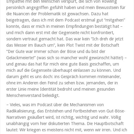
Empathie mit den Menschen verspürt, die sich von Rowling
persönlich angegriffen gefühlt haben und mein Bewusstsein für
die Nuancen der Problematik ist gewachsen. Dazu hat
beigetragen, dass ich mit dem Podcast erstmal gut “mitgehen”
konnte, dass er mich in meinen Empfindungen bestätigt hat –
und mich dann erst mit der Gegenseite nicht konfrontiert,
sondern vertraut gemacht hat. Das war kein “Ich dreh dir jetzt
das Messer im Bauch um”, kein Plot Twist mit der Botschaft
“Der Gute war immer schon der Böse und du bist der
Gelackmeierte!” (was sich so mancher wohl gewünscht hätte!) –
und genau das hat für mich eine gute Basis geschaffen, um
mich auf die Gegenseite überhaupt einlassen zu können. Und
darum geht es uns doch: ins Gespräch kommen miteinander,
ohne im Anderen den Feind zu sehen bzw. jemanden, der in
erster Linie meine Identität bedroht und meinen gesunden
Menschenverstand beleidigt.
– Vieles, was im Podcast über die Mechanismen von
Radikalisierung, das Entstehen und Fortbestehen von Gut-Böse-
Narrativen geäußert wird, ist richtig, wichtig und wahr. Völlig
unabhängig vom hier diskutierten Thema. Die Hauptbotschaft
lautet: Wir kriegen es meistens nicht mit, wenn wir irren. Und ich