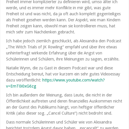
Freiheit immer komplizierter zu definieren wird, umso älter ich
werde, und es immer mehr Konflikte in mir gibt, was gute
Freiheit ist und was nicht, da ja oft auch komplett gegenteiliges
als Freiheit gesehen werden kann. Der Aspekt, wie man Kindern
Freiheit zeigen kann, obwohl man sie kontrollieren muss, hat
mich sehr zum Nachdenken gebracht.
Ich habe jedoch ziemlich geschluckt, als Alexandra den Podcast
„The Witch Trials of JK Rowling“ empfahl und über ihre etwas
unhinterfragt wirkende Erfahrung über die Angst von
Schülerinnen und Schülern, ihre Meinungen zu sagen, erzählte.
Natalie Wynn, die zu Gast in diesem Podcast war und diese
Entscheidung bereut, hat vor kurzem ein sehr gutes Videoessay
dazu veröffentlicht:
https://www.youtube.com/watch?
v=EmT0i0xG6zg
Ich bin außerdem der Meinung, dass Leute, die nicht in der
Öffentlichkeit auftreten und deren finanzielles Auskommen nicht
an der Gunst des Publikums hängt, von heftiger öffentlicher
Kritik (also dieser sog. „Cancel Culture“) nicht bedroht sind.
Dass normale Schülerinnen und Schüler wie von Alexandra
berichtet trotzdem Angst davor haben, „gecancelt“ zu werden,