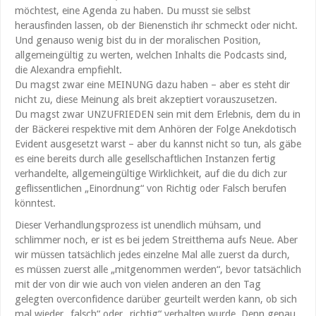
möchtest, eine Agenda zu haben. Du musst sie selbst
herausfinden lassen, ob der Bienenstich ihr schmeckt oder nicht.
Und genauso wenig bist du in der moralischen Position,
allgemeingültig zu werten, welchen Inhalts die Podcasts sind,
die Alexandra empfiehlt.
Du magst zwar eine MEINUNG dazu haben – aber es steht dir
nicht zu, diese Meinung als breit akzeptiert vorauszusetzen.
Du magst zwar UNZUFRIEDEN sein mit dem Erlebnis, dem du in
der Bäckerei respektive mit dem Anhören der Folge Anekdotisch
Evident ausgesetzt warst – aber du kannst nicht so tun, als gäbe
es eine bereits durch alle gesellschaftlichen Instanzen fertig
verhandelte, allgemeingültige Wirklichkeit, auf die du dich zur
geflissentlichen „Einordnung“ von Richtig oder Falsch berufen
könntest.
Dieser Verhandlungsprozess ist unendlich mühsam, und
schlimmer noch, er ist es bei jedem Streitthema aufs Neue. Aber
wir müssen tatsächlich jedes einzelne Mal alle zuerst da durch,
es müssen zuerst alle „mitgenommen werden“, bevor tatsächlich
mit der von dir wie auch von vielen anderen an den Tag
gelegten overconfidence darüber geurteilt werden kann, ob sich
mal wieder „falsch“ oder „richtig“ verhalten wurde. Denn genau