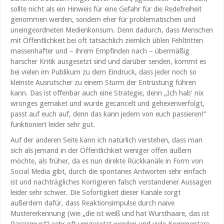
sollte nicht als ein Hinweis für eine Gefahr für die Redefreiheit
genommen werden, sondern eher für problematischen und
uneingeordneten Medienkonsum. Denn dadurch, dass Menschen
mit Öffentlichkeit bei oft tatsächlich ziemlich üblen Fehltritten
massenhafter und – ihrem Empfinden nach – übermäßig
harscher Kritik ausgesetzt sind und darüber senden, kommt es
bei vielen im Publikum zu dem Eindruck, dass jeder noch so
kleinste Ausrutscher zu einem Sturm der Entrüstung führen
kann. Das ist offenbar auch eine Strategie, denn „Ich hab‘ nix
wronges gemaket und wurde gecancelt und gehexenverfolgt,
passt auf euch auf, denn das kann jedem von euch passieren!“
funktioniert leider sehr gut.
Auf der anderen Seite kann ich natürlich verstehen, dass man
sich als jemand in der Öffentlichkeit weniger offen äußern
möchte, als früher, da es nun direkte Rückkanäle in Form von
Social Media gibt, durch die spontanes Antworten sehr einfach
ist und nachträgliches Korrigieren falsch verstandener Aussagen
leider sehr schwer. Die Sofortigkeit dieser Kanäle sorgt
außerdem dafür, dass Reaktionsimpulse durch naive
Mustererkennung (wie „die ist weiß und hat Wursthaare, das ist
Rassismus!“) sehr oft umgesetzt werden und viele Kommentare