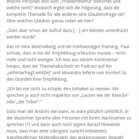
Welche Personen sind vom „Problemthema“ betroffen und
welche nicht? Wodurch ergibt sich die Folgerung, dass die
komplette Thematik für alle anderen eine Glaubensfrage sei?
Über welchen Glauben genau reden wir hier?
„Dass aber schon der Aufruf dazu […] am liebsten unterdrückt
werden würde“
Das ist reine Mutmaßung und ein merkwürdiges Framing. Paul
schrieb, dass er bei der Empfehlung schlucken musste – nicht
mehr und nicht weniger. Ich lese aus seinem Kommentar
heraus, dass der Themenabschnitt im Podcast auf ihn
„unhinterfragt wirk[te]“ und Alexandra lieferte nun Kontext zu
den Gründen ihrer Empfehlung.
„Ich bin mir nicht zu schade, ihre Initialien zu nennen. Wir
sprechen ja auch nicht respektlos von „Leuten wie der Rönicke“
oder „der Tobor“.“
Dass man der Ansicht sein kann, es wäre plötzlich unhöflich, in
der deutschen Sprache über Personen mit ihrem Nachnamen zu
sprechen (?) und dann auch noch eigens darauf hinweisen
muss, dass man einer (übrigens zurecht kritisierten)
transfeindlichen Multimillionärin den angemessenen Respekt