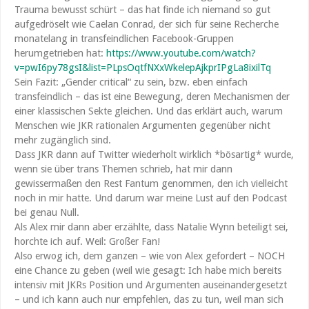
Trauma bewusst schürt – das hat finde ich niemand so gut
aufgedröselt wie Caelan Conrad, der sich für seine Recherche
monatelang in transfeindlichen Facebook-Gruppen
herumgetrieben hat:
https://www.youtube.com/watch?
v=pwI6py78gsI&list=PLpsOqtfNXxWkelepAjkprIPgLa8ixilTq
Sein Fazit: „Gender critical“ zu sein, bzw. eben einfach
transfeindlich – das ist eine Bewegung, deren Mechanismen der
einer klassischen Sekte gleichen. Und das erklärt auch, warum
Menschen wie JKR rationalen Argumenten gegenüber nicht
mehr zugänglich sind.
Dass JKR dann auf Twitter wiederholt wirklich *bösartig* wurde,
wenn sie über trans Themen schrieb, hat mir dann
gewissermaßen den Rest Fantum genommen, den ich vielleicht
noch in mir hatte. Und darum war meine Lust auf den Podcast
bei genau Null.
Als Alex mir dann aber erzählte, dass Natalie Wynn beteiligt sei,
horchte ich auf. Weil: Großer Fan!
Also erwog ich, dem ganzen – wie von Alex gefordert – NOCH
eine Chance zu geben (weil wie gesagt: Ich habe mich bereits
intensiv mit JKRs Position und Argumenten auseinandergesetzt
– und ich kann auch nur empfehlen, das zu tun, weil man sich