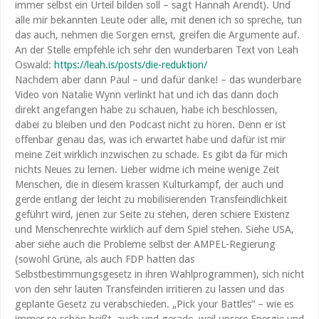
immer selbst ein Urteil bilden soll – sagt Hannah Arendt). Und
alle mir bekannten Leute oder alle, mit denen ich so spreche, tun
das auch, nehmen die Sorgen ernst, greifen die Argumente auf.
An der Stelle empfehle ich sehr den wunderbaren Text von Leah
Oswald:
https://leah.is/posts/die-reduktion/
Nachdem aber dann Paul – und dafür danke! – das wunderbare
Video von Natalie Wynn verlinkt hat und ich das dann doch
direkt angefangen habe zu schauen, habe ich beschlossen,
dabei zu bleiben und den Podcast nicht zu hören. Denn er ist
offenbar genau das, was ich erwartet habe und dafür ist mir
meine Zeit wirklich inzwischen zu schade. Es gibt da für mich
nichts Neues zu lernen. Lieber widme ich meine wenige Zeit
Menschen, die in diesem krassen Kulturkampf, der auch und
gerde entlang der leicht zu mobilisierenden Transfeindlichkeit
geführt wird, jenen zur Seite zu stehen, deren schiere Existenz
und Menschenrechte wirklich auf dem Spiel stehen. Siehe USA,
aber siehe auch die Probleme selbst der AMPEL-Regierung
(sowohl Grüne, als auch FDP hatten das
Selbstbestimmungsgesetz in ihren Wahlprogrammen), sich nicht
von den sehr lauten Transfeinden irritieren zu lassen und das
geplante Gesetz zu verabschieden. „Pick your Battles“ – wie es
immer so schön heißt, auch und gerade, weil unsere Energie und