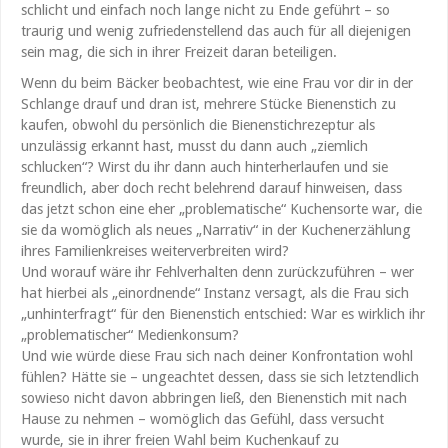
schlicht und einfach noch lange nicht zu Ende geführt – so
traurig und wenig zufriedenstellend das auch für all diejenigen
sein mag, die sich in ihrer Freizeit daran beteiligen.
Wenn du beim Bäcker beobachtest, wie eine Frau vor dir in der
Schlange drauf und dran ist, mehrere Stücke Bienenstich zu
kaufen, obwohl du persönlich die Bienenstichrezeptur als
unzulässig erkannt hast, musst du dann auch „ziemlich
schlucken“? Wirst du ihr dann auch hinterherlaufen und sie
freundlich, aber doch recht belehrend darauf hinweisen, dass
das jetzt schon eine eher „problematische“ Kuchensorte war, die
sie da womöglich als neues „Narrativ“ in der Kuchenerzählung
ihres Familienkreises weiterverbreiten wird?
Und worauf wäre ihr Fehlverhalten denn zurückzuführen – wer
hat hierbei als „einordnende“ Instanz versagt, als die Frau sich
„unhinterfragt“ für den Bienenstich entschied: War es wirklich ihr
„problematischer“ Medienkonsum?
Und wie würde diese Frau sich nach deiner Konfrontation wohl
fühlen? Hätte sie – ungeachtet dessen, dass sie sich letztendlich
sowieso nicht davon abbringen ließ, den Bienenstich mit nach
Hause zu nehmen – womöglich das Gefühl, dass versucht
wurde, sie in ihrer freien Wahl beim Kuchenkauf zu