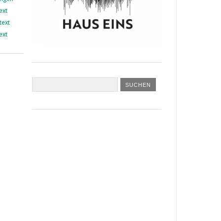
ext
text
ext