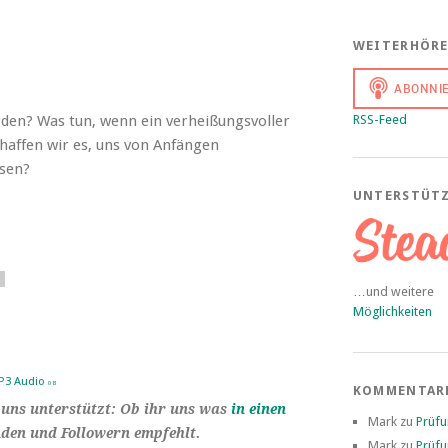
WEITERHÖR
rden? Was tun, wenn ein verheißungsvoller
RSS-Feed
haffen wir es, uns von Anfängen
ssen?
UNTERSTÜT
…und weitere
Möglichkeiten
P3 Audio
0 B
KOMMENTAR
hr uns unterstützt: Ob ihr uns was
in einen
Mark
zu
Prüf
den und Followern empfehlt.
Mark
zu
Prüf