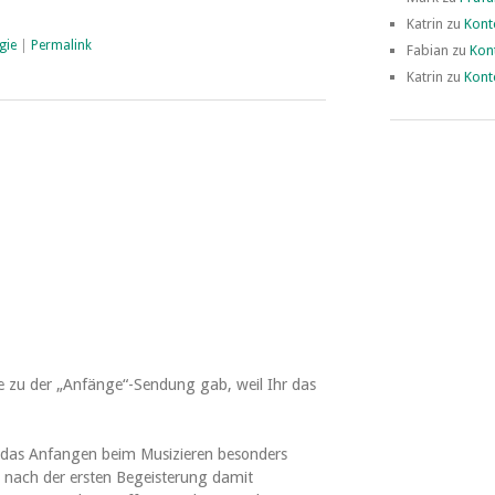
Katrin
zu
Kont
gie
|
Permalink
Fabian
zu
Kon
Katrin
zu
Kont
e zu der „Anfänge“-Sendung gab, weil Ihr das
ss das Anfangen beim Musizieren besonders
h nach der ersten Begeisterung damit